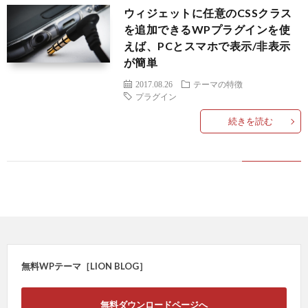
ウィジェットに任意のCSSクラス
特
無
あ
を追加できるWPプラグインを使
問
えば、PCとスマホで表示/非表示
が簡単
徴
料
る
い
2017.08.26
テーマの特徴
プラグイン
ダ
質
合
続きを読む
ウ
問
わ
ン
せ
ロ
(バ
ー
グ
無料WPテーマ［LION BLOG］
ド
の
無料ダウンロードページへ