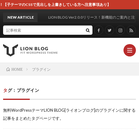
！【子テーマのCSSで見出しを上書きしている方へ注意事項あり】
NEW ARTICLE
LION BLOG Ver2.0.0リリース！新機能のご案内と注意事項
プラグイン
HOME
テ
タグ：プラグイン
ー
テ
無料WordPressテーマLION BLOG[ライオンブログ]のプラグインに関する
マ
ー
よ
記事をまとめたタグページです。
の
マ-
く
お