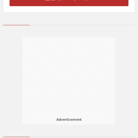
報
告)
Advertisement